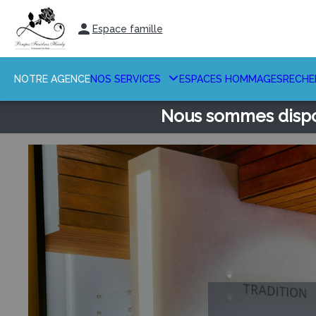
Aller
au
Espace famille
contenu
NOTRE AGENCE
NOS SERVICES
ESPACES HOMMAGES
RECHE
Nous sommes dispon