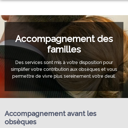
NOTRE AGENCE
NOS SERVICES
ESPACES HOMMAGES
ORGANISER DES OBSÈQUES
RECHERCHER UN DEFUNT
Accompagnement des
PRÉVOIR SES OBSÈQUES
DIVERS PREVOYANCE
familles
DIVERS MARBRERIE
MONUMENTS FUNÉRAIRES
DIVERS OBSEQUES
LES CHAMBRES FUNÉRAIRES
Des services sont mis à votre disposition pour
simplifier votre contribution aux obsèques et vous
TRANSPORT DE CORPS
permettre de vivre plus sereinement votre deuil.
Accompagnement avant les
obsèques