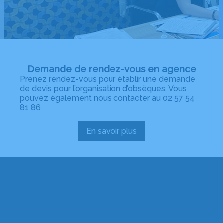
Demande de rendez-vous en agence
Prenez rendez-vous pour établir une demande
de devis pour l’organisation d’obsèques. Vous
pouvez également nous contacter au 02 57 54
81 86
En savoir plus
:
Demande
de
rendez-
vous
en
agence