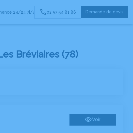
Demande de devis
nence 24/24 7j/7
02 57 54 81 86
S OBSEQUES
s Bréviaires (78)
Voir