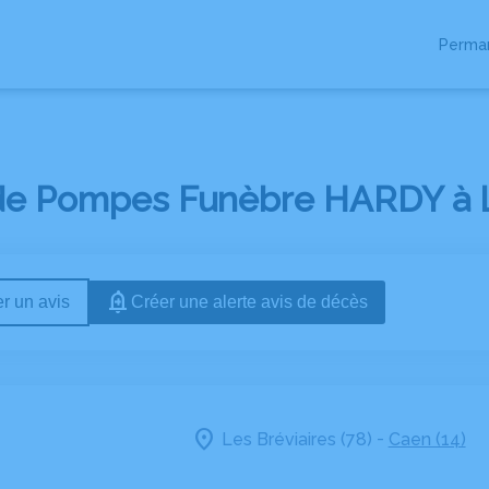
Perma
RCHER UN DEFUNT
DIVERS PREVOYANCE
DIVERS MARBRERIE
DIVER
de Pompes Funèbre HARDY à Le
r un avis
Créer une alerte avis de décès
-
Les Bréviaires (78)
Caen (14)