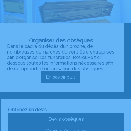
Organiser des obsèques
Dans le cadre du décès d’un proche, de
nombreuses démarches doivent être entreprises
afin d’organiser les funérailles. Retrouvez ci-
dessous toutes les informations nécessaires afin
de comprendre l'organisation des obsèques.
En savoir plus
:
Organiser
des
obsèques
Obtenez un devis
Devis obsèques
Devis prévoyance