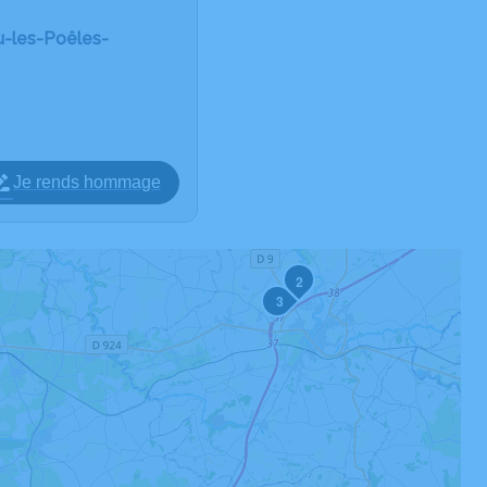
u-les-Poêles-
Je rends hommage
2
3