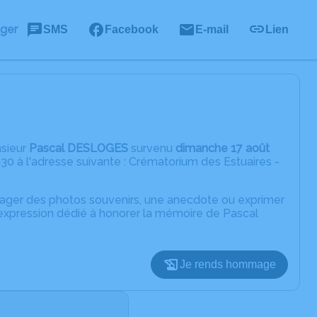
ager
SMS
Facebook
E-mail
Lien
nsieur
Pascal DESLOGES
survenu
dimanche 17 août
30 à l'adresse suivante : Crématorium des Estuaires -
rtager des photos souvenirs, une anecdote ou exprimer
'expression dédié à honorer la mémoire de Pascal
Je rends hommage