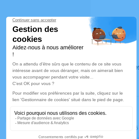
Déroulé de
Le lundi 2
Crématorium