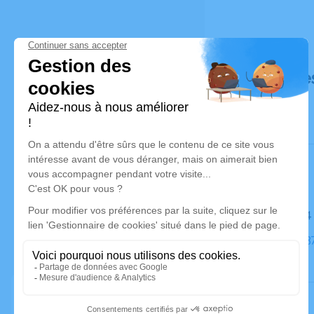
Déroulé de
Le lundi 
Église, 50