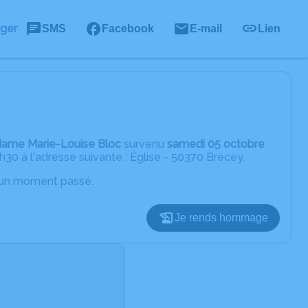
ager
SMS
Facebook
E-mail
Lien
ame Marie-Louise Bloc
survenu
samedi 05 octobre
30 à l'adresse suivante : Église - 50370 Brécey.
d’un moment passé.
Je rends hommage