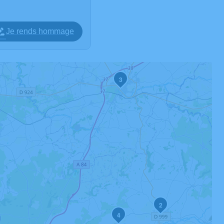
Je rends hommage
3
2
4