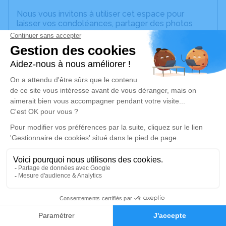
Nous vous invitons à utiliser cet espace pour
laisser vos condoléances, partager des photos
souvenirs, une anecdote ou exprimer vos pensées
à travers des poèmes ou des textes. Cet endroit
est un lieu d'expression dédié à honorer la
mémoire de Jean-Pierre MACÉ.
Je rends hommage
Cérémonie religieuse
mardi 24 octobre 2023 à 14h30
Eglise Notre Dame des Champs d'Avranches
9 Place Carnot
50300 Avranches
1
Je rends hommage
Faire-part
Hommages
Déroulé des obsèques