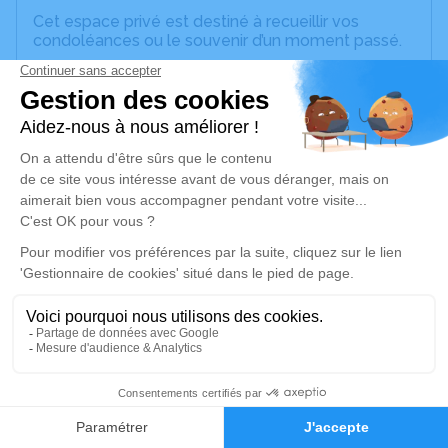
Cet espace privé est destiné à recueillir vos
condoléances ou le souvenir d’un moment passé.
Je rends hommage
Crémation
samedi 28 septembre 2024 à 16h00
Crématorium des Estuaires de Villedieu-les-
Poêles-Rouffigny
343 route du Moulin Fleury
50800 Villedieu-les-Poêles-Rouffigny
Je rends hommage
Déroulé des obsèques
1
Faire-part
Hommages
Crémation