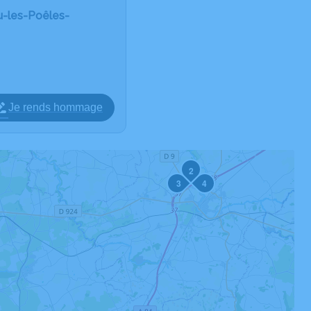
u-les-Poêles-
Je rends hommage
2
3
4