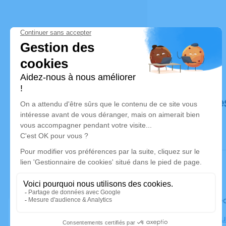
Déroulé de
Le mercre
Crématorium