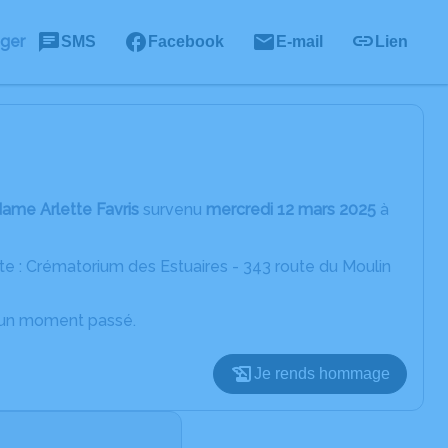
ager
SMS
Facebook
E-mail
Lien
ame Arlette Favris
survenu
mercredi 12 mars 2025
à
te : Crématorium des Estuaires - 343 route du Moulin
d’un moment passé.
Je rends hommage