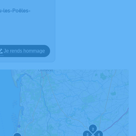
u-les-Poêles-
Je rends hommage
2
3
4