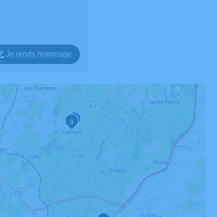
Je rends hommage
2
3