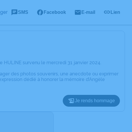
ager
SMS
Facebook
E-mail
Lien
e HULINE survenu le mercredi 31 janvier 2024.
rtager des photos souvenirs, une anecdote ou exprimer
'expression dédié à honorer la mémoire d’Angèle
Je rends hommage