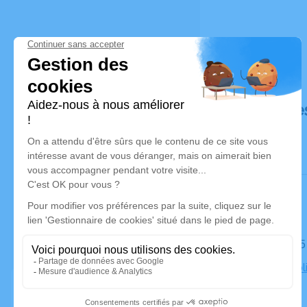
Déroulé de
Le lundi 0
Eglise Subl